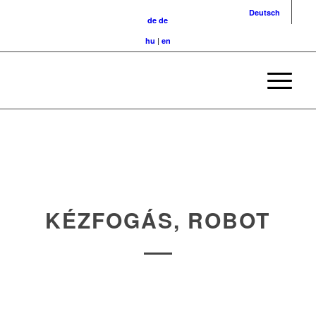
Deutsch
de
de
hu
|
en
KÉZFOGÁS, ROBOT